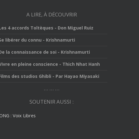
A LIRE, À DÉCOUVRIR
 Les 4 accords Toltèques - Don Miguel Ruiz
 Se libérer du connu - Krishnamurti
 De la connaissance de soi - Krishnamurti
 Vivre en pleine conscience - Thich Nhat Hanh
 Films des studios Ghibli - Par Hayao Miyasaki
… … …
SOUTENIR AUSSI :
ONG : Voix Libres