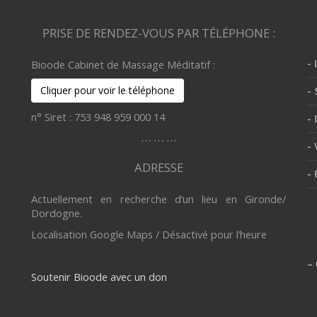
o
st
o
o
M
PRISE DE RENDEZ-VOUS PAR TÉLÉPHONE :
k
ai
-
Bioode Cabinet de Massage Méditatif :
l
Cliquer pour voir le téléphone
-
n° Siret : 753 948 959 000 14
-
… … …
-
ADRESSE
-
Actuellement en recherche d’un lieu en Gironde/
Dordogne.
Localisation Google Maps / Désactivé pour l’heure
– 
Soutenir Bioode avec un don