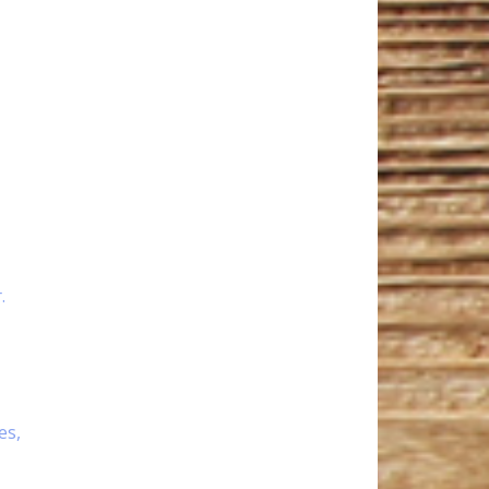
.
es,