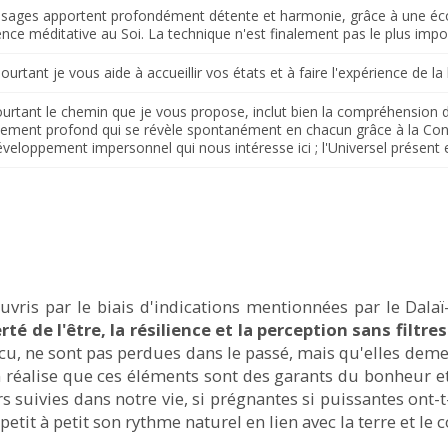
sages apportent profondément détente et harmonie, grâce à une écou
nce méditative au Soi. La technique n'est finalement pas le plus impo
ourtant je vous aide à accueillir vos états et à faire l'expérience de la 
urtant le chemin que je vous propose, inclut bien la compréhension d
nement profond qui se révèle spontanément en chacun grâce à la Conna
éveloppement impersonnel qui nous intéresse ici ; l'Universel présent
uvris par le biais d'indications mentionnées par le Dala
erté de l'être, la résilience et la perception sans filtr
cu, ne sont pas perdues dans le passé, mais qu'elles deme
 réalise que ces éléments sont des garants du bonheur et d
 suivies dans notre vie, si prégnantes si puissantes ont-t
 petit à petit son rythme naturel en lien avec la terre et le